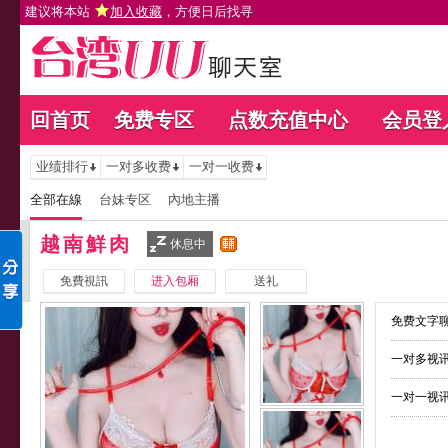
建议将本站
加入收藏
，方便日后找寻
回首页
免费专区
点数充值中心
会员登
业绩排行
一对多收费
一对一收费
全部在線
台妹专区
內地主播
越南鮮肉
休息中
免費視訊
进入包厢
送礼
免费文字聊
一对多视讯
一对一视讯