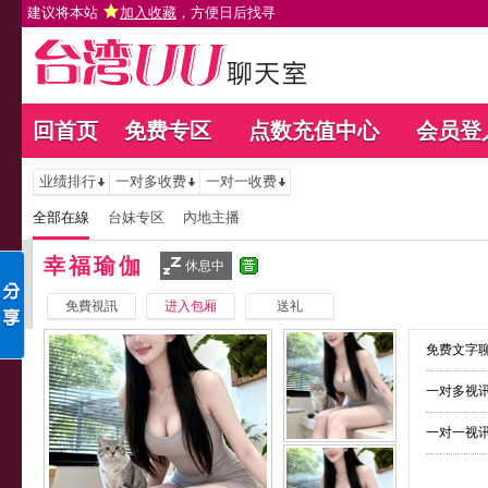
建议将本站
加入收藏
，方便日后找寻
回首页
免费专区
点数充值中心
会员登
业绩排行
一对多收费
一对一收费
全部在線
台妹专区
內地主播
幸福瑜伽
休息中
免費視訊
进入包厢
送礼
免费文字聊
一对多视讯
一对一视讯